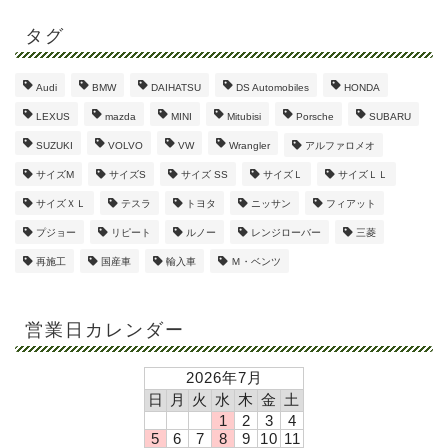
タグ
Audi
BMW
DAIHATSU
DS Automobiles
HONDA
LEXUS
mazda
MINI
Mitubisi
Porsche
SUBARU
SUZUKI
VOLVO
VW
Wrangler
アルファロメオ
サイズM
サイズS
サイズ SS
サイズＬ
サイズＬＬ
サイズＸＬ
テスラ
トヨタ
ニッサン
フィアット
プジョー
リピート
ルノー
レンジローバー
三菱
再施工
国産車
輸入車
Ｍ・ベンツ
営業日カレンダー
2026年7月
日
月
火
水
木
金
土
1
2
3
4
5
6
7
8
9
10
11