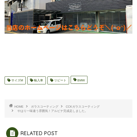
サイズM
輸入車
リピート
BMW
HOME
ガラスコーティング
CCKガラスコーティング
やはり一味違う雰囲気！アルピナ完成足しました。
RELATED POST