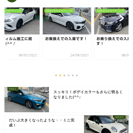
Kガラスコーティング
CCKガラスコーティング
CCKガラスコーティング
ーフィルム施工に続
お乗換えでの入庫です！
お乗り換えでの入庫
・・(^^♪
す！
09/01/2022
24/09/2021
08/09/
スッキリ！ボデイカラーもさらに明るく
なりました(^^♪
だいぶ大きくなったような・・ミニ完
成！