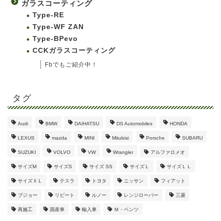
ガラスコーティング
Type-RE
Type-WF ZAN
Type-BPevo
CCKガラスコーティング
Fbでもご紹介中！
タグ
Audi
BMW
DAIHATSU
DS Automobiles
HONDA
LEXUS
mazda
MINI
Mitubisi
Porsche
SUBARU
SUZUKI
VOLVO
VW
Wrangler
アルファロメオ
サイズM
サイズS
サイズ SS
サイズＬ
サイズＬＬ
サイズＸＬ
テスラ
トヨタ
ニッサン
フィアット
プジョー
リピート
ルノー
レンジローバー
三菱
再施工
国産車
輸入車
Ｍ・ベンツ