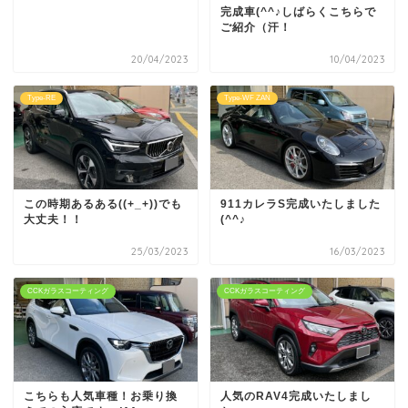
完成車(^^♪しばらくこちらで
ご紹介（汗！
20/04/2023
10/04/2023
Type-RE
Type-WF ZAN
この時期あるある((+_+))でも
911カレラS完成いたしました
大丈夫！！
(^^♪
25/03/2023
16/03/2023
CCKガラスコーティング
CCKガラスコーティング
こちらも人気車種！お乗り換
人気のRAV4完成いたしまし