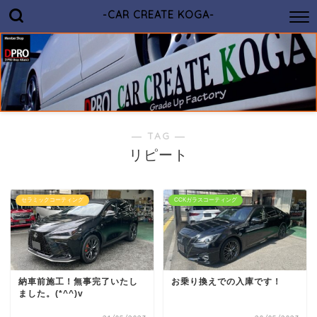
-CAR CREATE KOGA-
― TAG ―
リピート
セラミックコーティング
CCKガラスコーティング
納車前施工！無事完了いたし
お乗り換えでの入庫です！
ました。(*^^)v