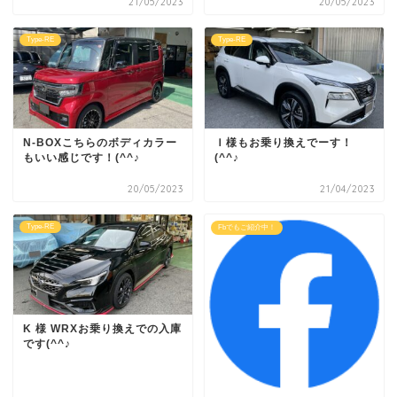
21/05/2023
20/05/2023
Type-RE
Type-RE
N-BOXこちらのボディカラー
Ｉ様もお乗り換えでーす！
もいい感じです！(^^♪
(^^♪
20/05/2023
21/04/2023
Type-RE
Fbでもご紹介中！
K 様 WRXお乗り換えでの入庫
です(^^♪