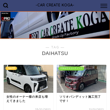
-CAR CREATE KOGA-
― TAG ―
DAIHATSU
Type-RE
CCKガラスコーティング
女性のオーナー様の来店も増
ソリオバンディット施工完了
えてきました
です！
25/12/2022
21/11/2022