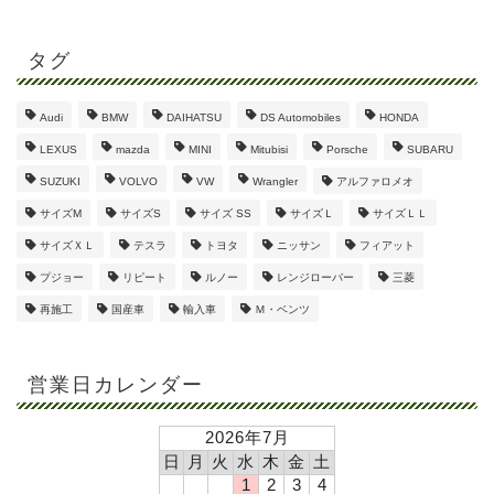
タグ
Audi
BMW
DAIHATSU
DS Automobiles
HONDA
LEXUS
mazda
MINI
Mitubisi
Porsche
SUBARU
SUZUKI
VOLVO
VW
Wrangler
アルファロメオ
サイズM
サイズS
サイズ SS
サイズＬ
サイズＬＬ
サイズＸＬ
テスラ
トヨタ
ニッサン
フィアット
プジョー
リピート
ルノー
レンジローバー
三菱
再施工
国産車
輸入車
Ｍ・ベンツ
営業日カレンダー
2026年7月
日
月
火
水
木
金
土
1
2
3
4