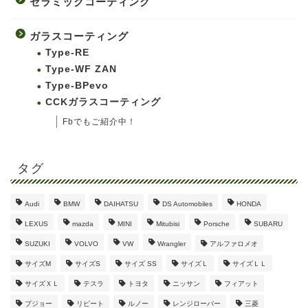
セラミックコーティング
ガラスコーティング
Type-RE
Type-WF ZAN
Type-BPevo
CCKガラスコーティング
Fbでもご紹介中！
タグ
Audi
BMW
DAIHATSU
DS Automobiles
HONDA
LEXUS
mazda
MINI
Mitubisi
Porsche
SUBARU
SUZUKI
VOLVO
VW
Wrangler
アルファロメオ
サイズM
サイズS
サイズ SS
サイズＬ
サイズＬＬ
サイズＸＬ
テスラ
トヨタ
ニッサン
フィアット
プジョー
リピート
ルノー
レンジローバー
三菱