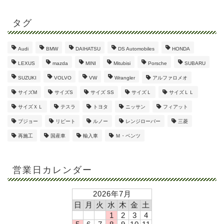
タグ
Audi
BMW
DAIHATSU
DS Automobiles
HONDA
LEXUS
mazda
MINI
Mitubisi
Porsche
SUBARU
SUZUKI
VOLVO
VW
Wrangler
アルファロメオ
サイズM
サイズS
サイズ SS
サイズＬ
サイズＬＬ
サイズＸＬ
テスラ
トヨタ
ニッサン
フィアット
プジョー
リピート
ルノー
レンジローバー
三菱
再施工
国産車
輸入車
Ｍ・ベンツ
営業日カレンダー
2026年7月
日
月
火
水
木
金
土
1
2
3
4