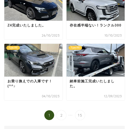
Z4完成いたしました。
存在感半端ない！ランクル300
26/10/2023
10/10/2023
Type-RE
Type-RE
お乗り換えでの入庫です！
納車前施工完成いたしまし
(^^♪
た。
04/10/2023
12/09/2023
...
1
2
15