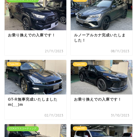
お乗り換えでの入庫です！
ルノーアルカナ完成いたしま
した！
21/11/2023
08/11/2023
Type-RE
Type-RE
GT-R無事完成いたしました
お乗り換えでの入庫です！
m(__)m
02/11/2023
31/10/2023
Type-RE
CCKガラスコーティング