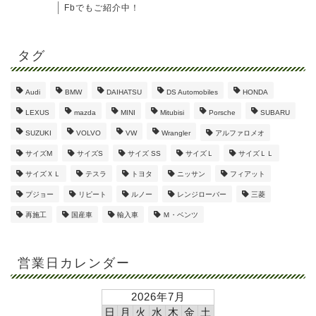
Fbでもご紹介中！
タグ
Audi
BMW
DAIHATSU
DS Automobiles
HONDA
LEXUS
mazda
MINI
Mitubisi
Porsche
SUBARU
SUZUKI
VOLVO
VW
Wrangler
アルファロメオ
サイズM
サイズS
サイズ SS
サイズＬ
サイズＬＬ
サイズＸＬ
テスラ
トヨタ
ニッサン
フィアット
プジョー
リピート
ルノー
レンジローバー
三菱
再施工
国産車
輸入車
Ｍ・ベンツ
営業日カレンダー
2026年7月
日
月
火
水
木
金
土