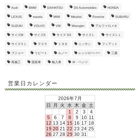
Audi
BMW
DAIHATSU
DS Automobiles
HONDA
LEXUS
mazda
MINI
Mitubisi
Porsche
SUBARU
SUZUKI
VOLVO
VW
Wrangler
アルファロメオ
サイズM
サイズS
サイズ SS
サイズＬ
サイズＬＬ
サイズＸＬ
テスラ
トヨタ
ニッサン
フィアット
プジョー
リピート
ルノー
レンジローバー
三菱
再施工
国産車
輸入車
Ｍ・ベンツ
営業日カレンダー
2026年7月
日
月
火
水
木
金
土
1
2
3
4
5
6
7
8
9
10
11
12
13
14
15
16
17
18
19
20
21
22
23
24
25
26
27
28
29
30
31