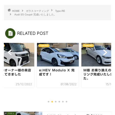
HOME
ガラスコーティング
Type-RE
Audi S5 Coupé 完成いたしました。
RELATED POST
-RE
Type-RE
Type-RE
性のオーナー様の来店
e:HEV Modulo X 完
M様 お乗り換えのツ
増えてきました
成です！
リング完成いたしま
た。
25/12/2022
07/08/2022
15/11/