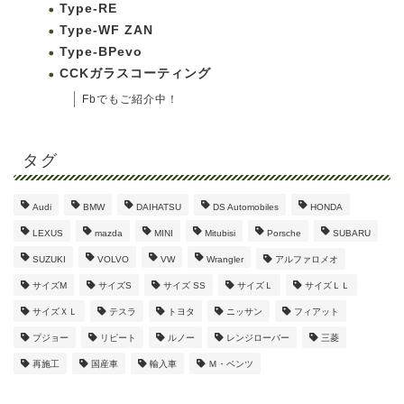
Type-RE
Type-WF ZAN
Type-BPevo
CCKガラスコーティング
Fbでもご紹介中！
タグ
Audi
BMW
DAIHATSU
DS Automobiles
HONDA
LEXUS
mazda
MINI
Mitubisi
Porsche
SUBARU
SUZUKI
VOLVO
VW
Wrangler
アルファロメオ
サイズM
サイズS
サイズ SS
サイズＬ
サイズＬＬ
サイズＸＬ
テスラ
トヨタ
ニッサン
フィアット
プジョー
リピート
ルノー
レンジローバー
三菱
再施工
国産車
輸入車
Ｍ・ベンツ