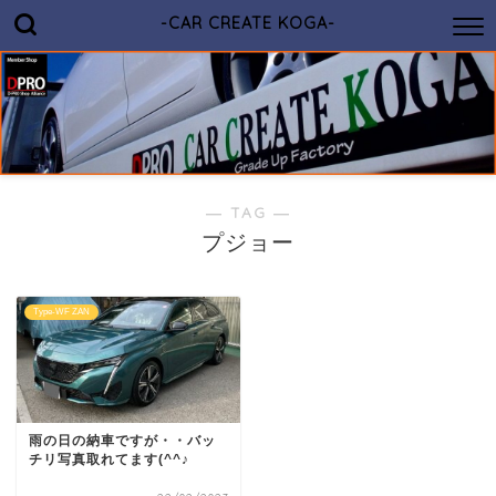
-CAR CREATE KOGA-
― TAG ―
プジョー
Type-WF ZAN
雨の日の納車ですが・・バッ
チリ写真取れてます(^^♪