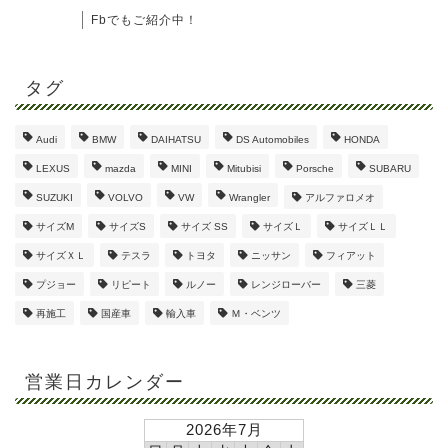
Fbでもご紹介中！
タグ
Audi
BMW
DAIHATSU
DS Automobiles
HONDA
LEXUS
mazda
MINI
Mitubisi
Porsche
SUBARU
SUZUKI
VOLVO
VW
Wrangler
アルファロメオ
サイズM
サイズS
サイズ SS
サイズＬ
サイズＬＬ
サイズＸＬ
テスラ
トヨタ
ニッサン
フィアット
プジョー
リピート
ルノー
レンジローバー
三菱
再施工
国産車
輸入車
Ｍ・ベンツ
営業日カレンダー
2026年7月