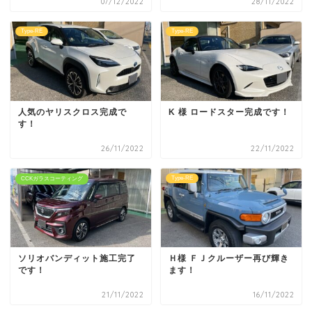
07/12/2022
28/11/2022
Type-RE
Type-RE
人気のヤリスクロス完成で
K 様 ロードスター完成です！
す！
26/11/2022
22/11/2022
Type-RE
CCKガラスコーティング
ソリオバンディット施工完了
Ｈ様 ＦＪクルーザー再び輝き
です！
ます！
21/11/2022
16/11/2022