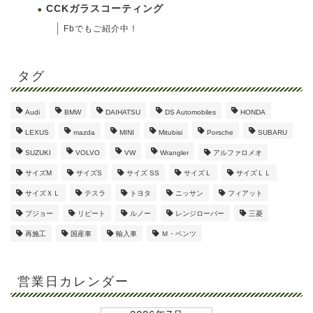
CCKガラスコーティング
Fbでもご紹介中！
タグ
Audi
BMW
DAIHATSU
DS Automobiles
HONDA
LEXUS
mazda
MINI
Mitubisi
Porsche
SUBARU
SUZUKI
VOLVO
VW
Wrangler
アルファロメオ
サイズM
サイズS
サイズ SS
サイズＬ
サイズＬＬ
サイズＸＬ
テスラ
トヨタ
ニッサン
フィアット
プジョー
リピート
ルノー
レンジローバー
三菱
再施工
国産車
輸入車
Ｍ・ベンツ
営業日カレンダー