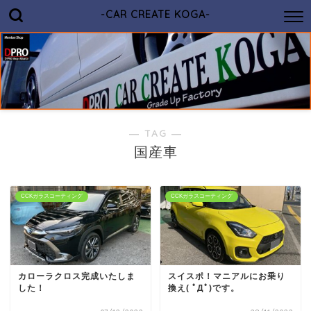
-CAR CREATE KOGA-
― TAG ―
国産車
CCKガラスコーティング
CCKガラスコーティング
カローラクロス完成いたしま
スイスポ！マニアルにお乗り
した！
換え( ﾟДﾟ)です。