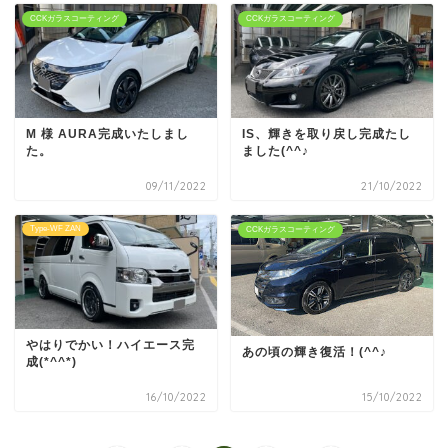
CCKガラスコーティング
CCKガラスコーティング
M 様 AURA完成いたしまし
IS、輝きを取り戻し完成たし
た。
ました(^^♪
09/11/2022
21/10/2022
Type-WF ZAN
CCKガラスコーティング
やはりでかい！ハイエース完
あの頃の輝き復活！(^^♪
成(*^^*)
16/10/2022
15/10/2022