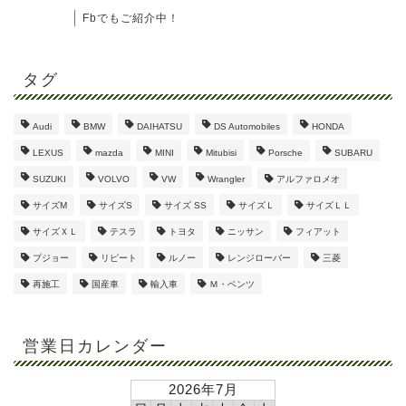
Fbでもご紹介中！
タグ
Audi
BMW
DAIHATSU
DS Automobiles
HONDA
LEXUS
mazda
MINI
Mitubisi
Porsche
SUBARU
SUZUKI
VOLVO
VW
Wrangler
アルファロメオ
サイズM
サイズS
サイズ SS
サイズＬ
サイズＬＬ
サイズＸＬ
テスラ
トヨタ
ニッサン
フィアット
プジョー
リピート
ルノー
レンジローバー
三菱
再施工
国産車
輸入車
Ｍ・ベンツ
営業日カレンダー
2026年7月